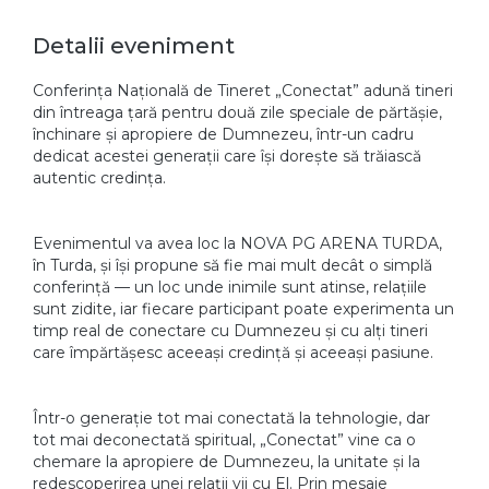
Detalii eveniment
Conferința Națională de Tineret „Conectat” adună tineri
din întreaga țară pentru două zile speciale de părtășie,
închinare și apropiere de Dumnezeu, într-un cadru
dedicat acestei generații care își dorește să trăiască
autentic credința.
Evenimentul va avea loc la NOVA PG ARENA TURDA,
în Turda, și își propune să fie mai mult decât o simplă
conferință — un loc unde inimile sunt atinse, relațiile
sunt zidite, iar fiecare participant poate experimenta un
timp real de conectare cu Dumnezeu și cu alți tineri
care împărtășesc aceeași credință și aceeași pasiune.
Într-o generație tot mai conectată la tehnologie, dar
tot mai deconectată spiritual, „Conectat” vine ca o
chemare la apropiere de Dumnezeu, la unitate și la
redescoperirea unei relații vii cu El. Prin mesaje