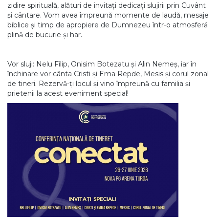
zidire spirituală, alături de invitați dedicați slujirii prin Cuvânt
și cântare. Vom avea împreună momente de laudă, mesaje
biblice și timp de apropiere de Dumnezeu într-o atmosferă
plină de bucurie și har.
Vor sluji: Nelu Filip, Onisim Botezatu și Alin Nemeș, iar în
închinare vor cânta Cristi și Ema Repde, Mesis și corul zonal
de tineri. Rezervă-ți locul și vino împreună cu familia și
prietenii la acest eveniment special!