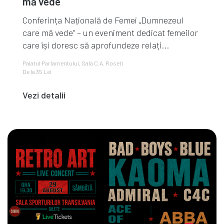
mă vede
Conferința Națională de Femei „Dumnezeul
care mă vede” – un eveniment dedicat femeilor
care își doresc să aprofundeze relați...
Palatul Parlamentului, Sala C.A. Roseti
De la 35 Lei
Vezi detalii