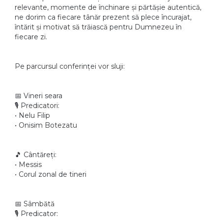
relevante, momente de închinare și părtășie autentică,
ne dorim ca fiecare tânăr prezent să plece încurajat,
întărit și motivat să trăiască pentru Dumnezeu în
fiecare zi.
Pe parcursul conferinței vor sluji:
📅 Vineri seara
🎙️ Predicatori:
• Nelu Filip
• Onisim Botezatu
🎵 Cântăreți:
• Messis
• Corul zonal de tineri
📅 Sâmbătă
🎙️ Predicator: