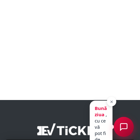
×
Bună
ziua
,
cu ce
vă
pot fi
de