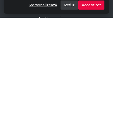
Despre Noi
Personalizează
Refuz
Accept tot
Contact
Listă evenimente
Aplicatie scanare
Program de afiliere
Termeni și condiții
GDPR
Politica de cookies
ANPC