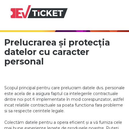
Utilizarea datelor personale |
Prelucrarea și protecția
EvTicket - bilete online
datelor cu caracter
personal
Scopul principal pentru care prelucram datele dvs. personale
este acela de a asigura faptul ca intelegerile contractuale
dintre noi pot fi implementate în mod corespunzator, astfel
incat relatiile contractuale sa poata functiona fara probleme
si sa respecte cerintele legale.
Colectăm datele pentru a opera eficient și a vă furniza cele
mai bune experiențe legate de produsele noastre. Puteți