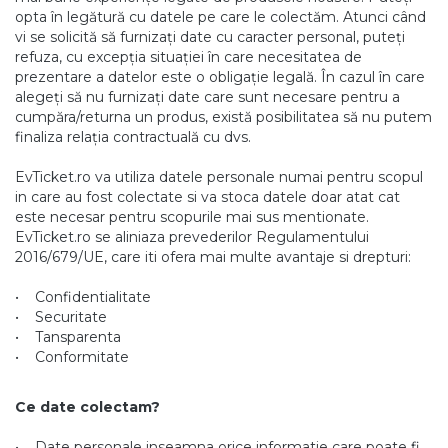
opta în legătură cu datele pe care le colectăm. Atunci când
vi se solicită să furnizați date cu caracter personal, puteți
refuza, cu excepția situației în care necesitatea de
prezentare a datelor este o obligație legală. În cazul în care
alegeți să nu furnizați date care sunt necesare pentru a
cumpăra/returna un produs, există posibilitatea să nu putem
finaliza relația contractuală cu dvs.
EvTicket.ro va utiliza datele personale numai pentru scopul
in care au fost colectate si va stoca datele doar atat cat
este necesar pentru scopurile mai sus mentionate.
EvTicket.ro se aliniaza prevederilor Regulamentului
2016/679/UE, care iti ofera mai multe avantaje si drepturi:
• Confidentialitate
• Securitate
• Tansparenta
• Conformitate
Ce date colectam?
• Date personale inseamna orice informatie care poate fi