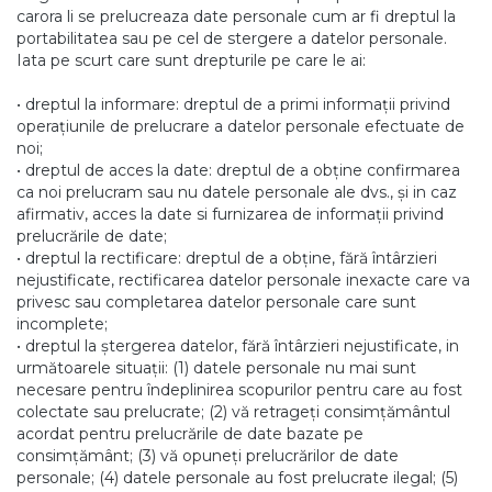
carora li se prelucreaza date personale cum ar fi dreptul la
portabilitatea sau pe cel de stergere a datelor personale.
Iata pe scurt care sunt drepturile pe care le ai:
• dreptul la informare: dreptul de a primi informații privind
operațiunile de prelucrare a datelor personale efectuate de
noi;
• dreptul de acces la date: dreptul de a obține confirmarea
ca noi prelucram sau nu datele personale ale dvs., și in caz
afirmativ, acces la date si furnizarea de informații privind
prelucrările de date;
• dreptul la rectificare: dreptul de a obține, fără întârzieri
nejustificate, rectificarea datelor personale inexacte care va
privesc sau completarea datelor personale care sunt
incomplete;
• dreptul la ștergerea datelor, fără întârzieri nejustificate, in
următoarele situații: (1) datele personale nu mai sunt
necesare pentru îndeplinirea scopurilor pentru care au fost
colectate sau prelucrate; (2) vă retrageți consimțământul
acordat pentru prelucrările de date bazate pe
consimțământ; (3) vă opuneți prelucrărilor de date
personale; (4) datele personale au fost prelucrate ilegal; (5)