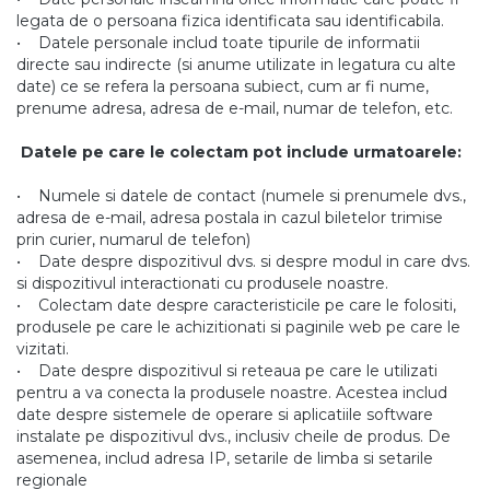
legata de o persoana fizica identificata sau identificabila.
• Datele personale includ toate tipurile de informatii
directe sau indirecte (si anume utilizate in legatura cu alte
date) ce se refera la persoana subiect, cum ar fi nume,
prenume adresa, adresa de e-mail, numar de telefon, etc.
Datele pe care le colectam pot include urmatoarele:
• Numele si datele de contact (numele si prenumele dvs.,
adresa de e-mail, adresa postala in cazul biletelor trimise
prin curier, numarul de telefon)
• Date despre dispozitivul dvs. si despre modul in care dvs.
si dispozitivul interactionati cu produsele noastre.
• Colectam date despre caracteristicile pe care le folositi,
produsele pe care le achizitionati si paginile web pe care le
vizitati.
• Date despre dispozitivul si reteaua pe care le utilizati
pentru a va conecta la produsele noastre. Acestea includ
date despre sistemele de operare si aplicatiile software
instalate pe dispozitivul dvs., inclusiv cheile de produs. De
asemenea, includ adresa IP, setarile de limba si setarile
regionale