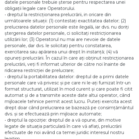
datele personale trebuie șterse pentru respectarea unei
obligații legale care Operatorului.
• dreptul la restricționarea prelucrării, in oricare din
următoarele situații: (1) contestați exactitatea datelor; (2)
prelucrarea datelor personale este ilegală, iar dvs. nu doriți
ștergerea datelor personale, ci solicitați restricționarea
utilizării lor; (3) Operatorul nu mai are nevoie de datele
personale, dar dvs. le solicitați pentru constatarea,
exercitarea sau apărarea unui drept în instanță; (4) vă
opuneți prelucrării. În cazul în care ați obținut restricționarea
prelucrării, veți fi informat ulterior de către noi înainte de
ridicarea restricției de prelucrare;
• dreptul la portabilitatea datelor: dreptul de a primi datele
personale care vă privesc și pe care ni le-ați furnizat într-un
format structurat, utilizat în mod curent și care poate fi citit
automat și de a transmite aceste date altui operator, când
mijloacele tehnice permit acest lucru. Puteți exercita acest
drept doar când prelucrarea se bazează pe consimțământul
dvs. și se efectuează prin mijloace automate;
• dreptul la opoziție: dreptul de a vă opune, din motive
legate de situația particulară în care vă aflați, prelucrării
efectuate de noi având ca temei juridic interesul nostru
legitim.