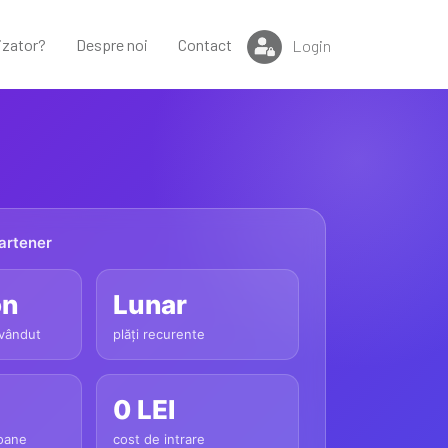
izator?
Despre noi
Contact
Login
artener
on
Lunar
 vândut
plăți recurente
0 LEI
ioane
cost de intrare