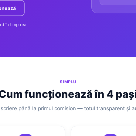
onează
rd în timp real
SIMPLU
Cum funcționează în 4 paș
nscriere până la primul comision — totul transparent și 