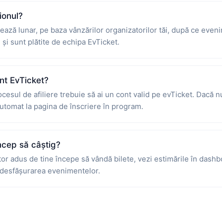
ionul?
ază lunar, pe baza vânzărilor organizatorilor tăi, după ce eveni
și sunt plătite de echipa EvTicket.
nt EvTicket?
esul de afiliere trebuie să ai un cont valid pe evTicket. Dacă nu 
 automat la pagina de înscriere în program.
ncep să câștig?
or adus de tine începe să vândă bilete, vezi estimările în dash
 desfășurarea evenimentelor.