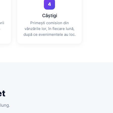
4
Câștigi
rii
Primești comision din
ă
vânzările lor, în fiecare lună,
după ce evenimentele au loc.
et
lung.