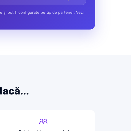
e și pot fi configurate pe tip de partener. Vezi
acă...