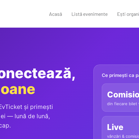
Acasă
Listă evenimente
Ești organ
onectează,
Ce primești ca p
ioane
Comisi
din fiecare bilet
vTicket și primești
 ei — lună de lună,
cap.
Live
vânzări & comis