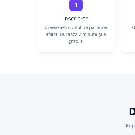
1
Înscrie-te
Creează-ți contul de partener
G
afiliat. Durează 2 minute și e
gratuit.
D
Un p