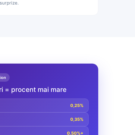
surprize.
sion
ri = procent mai mare
0,25%
0,35%
0,50%+