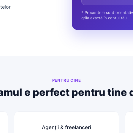
telor
* Procentele sunt orientativ
grila exactă în contul tău.
PENTRU CINE
amul e perfect pentru tine d
Agenții & freelanceri