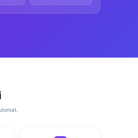
i
automat.