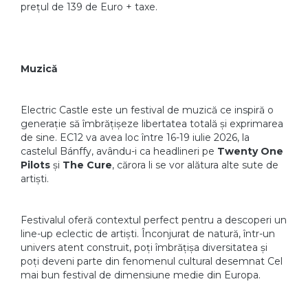
prețul de 139 de Euro + taxe.
Muzică
Electric Castle este un festival de muzică ce inspiră o
generație să îmbrățișeze libertatea totală și exprimarea
de sine. EC12 va avea loc între 16-19 iulie 2026, la
castelul Bánffy, avându-i ca headlineri pe
Twenty One
Pilots
și
The Cure
, cărora li se vor alătura alte sute de
artiști.
Festivalul oferă contextul perfect pentru a descoperi un
line-up eclectic de artiști. Înconjurat de natură, într-un
univers atent construit, poți îmbrățișa diversitatea și
poți deveni parte din fenomenul cultural desemnat Cel
mai bun festival de dimensiune medie din Europa.