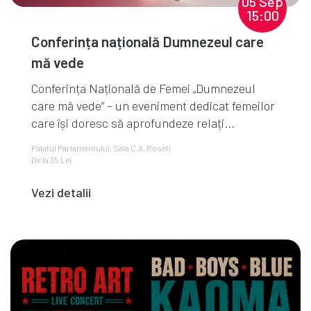
05 Sep
15:00
Conferința națională Dumnezeul care
mă vede
Conferința Națională de Femei „Dumnezeul
care mă vede” – un eveniment dedicat femeilor
care își doresc să aprofundeze relați...
Palatul Parlamentului, Sala C.A. Roseti
De la 35 Lei
Vezi detalii