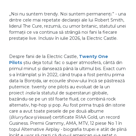
„Noi nu suntem trendy. Noi suntem permanenți.” - una
dintre cele mai repetate declarații ale lui Robert Smith,
liderul The Cure, rezumă, cu umor britanic, statutul unei
formații ce va continua să strângă noi fani la fiecare
prestație live. Inclusiv în iulie 2026, la Electric Castle.
Despre fanii de la Electric Castle,
Twenty One
Pilots
știu deja totul: fac o super atmosferă, cântă din
primul minut și dansează până la ultimul bis. Exact cum
s-a întâmplat și în 2022, când trupa a fost pentru prima
data la Bonțida, iar ecourile show-ului încă se păstrează
puternice. twenty one pilots au evoluat de la un
proiect
indie
la statutul de superstaruri globale,
bazându-se pe un stil foarte fluid, ce combină rock
alternativ, hip-hop și pop. Au fost prima trupă din istorie
care a avut toate piesele de pe două albume
(
Blurryface
și
Vessel
) certificate RIAA Gold, un record
Gusiness. Premii Grammy, AMA, MTV, 12 piese No 1 în
topul Alternative Airplay - biografia trupei e atât de plină
încât e ușor să crezi că duo-ul american și-a setat o