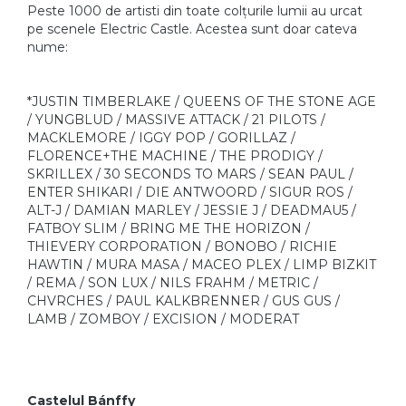
Peste 1000 de artisti din toate colțurile lumii au urcat
pe scenele Electric Castle. Acestea sunt doar cateva
nume:
*JUSTIN TIMBERLAKE / QUEENS OF THE STONE AGE
/ YUNGBLUD / MASSIVE ATTACK / 21 PILOTS /
MACKLEMORE / IGGY POP / GORILLAZ /
FLORENCE+THE MACHINE / THE PRODIGY /
SKRILLEX / 30 SECONDS TO MARS / SEAN PAUL /
ENTER SHIKARI / DIE ANTWOORD / SIGUR ROS /
ALT-J / DAMIAN MARLEY / JESSIE J / DEADMAU5 /
FATBOY SLIM / BRING ME THE HORIZON /
THIEVERY CORPORATION / BONOBO / RICHIE
HAWTIN / MURA MASA / MACEO PLEX / LIMP BIZKIT
/ REMA / SON LUX / NILS FRAHM / METRIC /
CHVRCHES / PAUL KALKBRENNER / GUS GUS /
LAMB / ZOMBOY / EXCISION / MODERAT
Castelul Bánffy