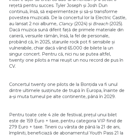
rețetă pentru succes. Tyler Joseph și Josh Dun
continuă, însă, să experimenteze și să-și transforme
povestea muzicală. De la concertul lor la Electric Castle,
au lansat 2 noi albume,
Clancy
(2024) și
Breach
(2025).
Dacă muzica sună diferit față de primele materiale din
carieră, versurile rămân, însă, la fel de personale,
probând că, în 2025, starurile rock pot fi sensibile și
vulnerabile, chiar dacă vând 65.000 de bilete la un
singur concert. Pentru că, nici nu se putea altfel,
twenty one pilots a mai reușit un nou record de pus în
CV.
Concertul twenty one pilots de la Bonțida va fi unul
dintre ultimele susținute de trupă în Europa, înainte de
a-și muta turneul pe alte continente, până în 2029.
Pentru toate cele 4 zile de festival, prețul unui bilet
este de 159 Euro + taxe, pentru categoria VIP fiind de
279 Euro + taxe. Tinerii cu vârsta de până la 21 de ani,
împliniti, beneficiază de abonamentul Youth Pass 21 la