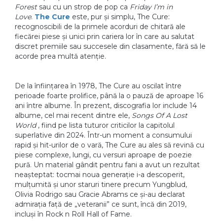
Forest
sau cu un strop de pop ca
Friday I’m in
Love
.
The Cure
este, pur și simplu, The Cure:
recognoscibili de la primele acorduri de chitară ale
fiecărei piese și unici prin cariera lor în care au salutat
discret premiile sau succesele din clasamente, fără să le
acorde prea multă atenție.
De la înființarea în 1978, The Cure au oscilat între
perioade foarte prolifice, până la o pauză de aproape 16
ani între albume. În prezent, discografia lor include 14
albume, cel mai recent dintre ele,
Songs Of A Lost
World
, fiind pe lista tuturor criticilor la capitolul
superlative din 2024. Într-un moment a consumului
rapid și hit-urilor de o vară, The Cure au ales să revină cu
piese complexe, lungi, cu versuri aproape de poezie
pură. Un material gândit pentru fani a avut un rezultat
neașteptat: tocmai noua generație i-a descoperit,
mulțumită și unor staruri tinere precum Yungblud,
Olivia Rodrigo sau Gracie Abrams ce și-au declarat
admirația față de „veteranii” ce sunt, încă din 2019,
incluși în Rock n Roll Hall of Fame.