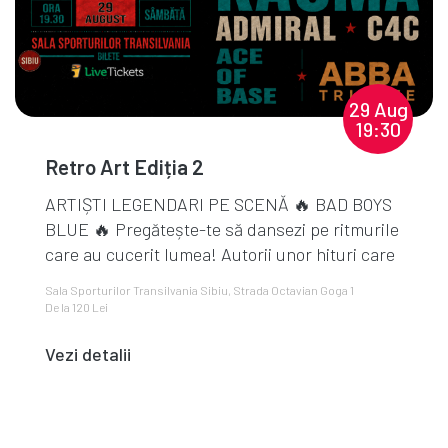
29 Aug
19:30
Retro Art Ediția 2
ARTIȘTI LEGENDARI PE SCENĂ 🔥 BAD BOYS
BLUE 🔥 Pregătește-te să dansezi pe ritmurile
care au cucerit lumea! Autorii unor hituri care
au făcu...
Sala Sporturilor Transilvania Sibiu, Strada Octavian Goga 1
De la 120 Lei
Vezi detalii