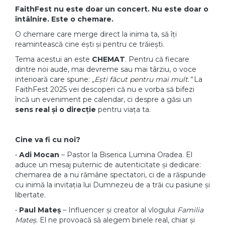
FaithFest nu este doar un concert. Nu este doar o
întâlnire. Este o chemare.
O chemare care merge direct la inima ta, să îți
reamintească cine ești și pentru ce trăiești.
Tema acestui an este
CHEMAT
. Pentru că fiecare
dintre noi aude, mai devreme sau mai târziu, o voce
interioară care spune:
„Ești făcut pentru mai mult.”
La
FaithFest 2025 vei descoperi că nu e vorba să bifezi
încă un eveniment pe calendar, ci despre a găsi un
sens real și o direcție
pentru viața ta.
Cine va fi cu noi?
•
Adi Mocan
– Pastor la Biserica Lumina Oradea. El
aduce un mesaj puternic de autenticitate și dedicare:
chemarea de a nu rămâne spectatori, ci de a răspunde
cu inimă la invitația lui Dumnezeu de a trăi cu pasiune și
libertate.
•
Paul Mateș
– Influencer și creator al vlogului
Familia
Mateș
. El ne provoacă să alegem binele real, chiar și