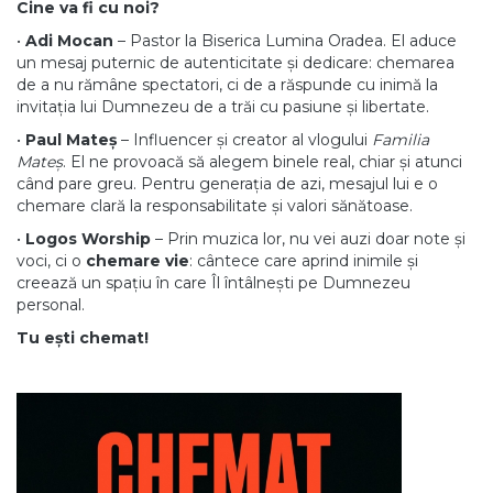
Cine va fi cu noi?
•
Adi Mocan
– Pastor la Biserica Lumina Oradea. El aduce
un mesaj puternic de autenticitate și dedicare: chemarea
de a nu rămâne spectatori, ci de a răspunde cu inimă la
invitația lui Dumnezeu de a trăi cu pasiune și libertate.
•
Paul Mateș
– Influencer și creator al vlogului
Familia
Mateș
. El ne provoacă să alegem binele real, chiar și atunci
când pare greu. Pentru generația de azi, mesajul lui e o
chemare clară la responsabilitate și valori sănătoase.
•
Logos Worship
– Prin muzica lor, nu vei auzi doar note și
voci, ci o
chemare vie
: cântece care aprind inimile și
creează un spațiu în care Îl întâlnești pe Dumnezeu
personal.
Tu ești chemat!