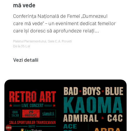
mă vede
Conferința Națională de Femei „Dumnezeul
care mă vede” – un eveniment dedicat femeilor
care își doresc să aprofundeze relați...
Palatul Parlamentului, Sala C.A. Roseti
De la 35 Lei
Vezi detalii