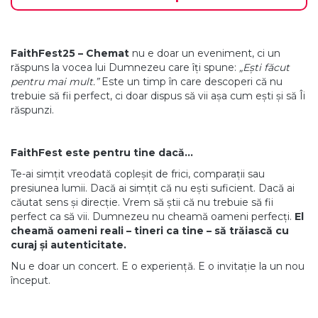
FaithFest25 – Chemat
nu e doar un eveniment, ci un
răspuns la vocea lui Dumnezeu care îți spune:
„Ești făcut
pentru mai mult.”
Este un timp în care descoperi că nu
trebuie să fii perfect, ci doar dispus să vii așa cum ești și să Îi
răspunzi.
FaithFest este pentru tine dacă…
Te-ai simțit vreodată copleșit de frici, comparații sau
presiunea lumii. Dacă ai simțit că nu ești suficient. Dacă ai
căutat sens și direcție. Vrem să știi că nu trebuie să fii
perfect ca să vii. Dumnezeu nu cheamă oameni perfecți.
El
cheamă oameni reali – tineri ca tine – să trăiască cu
curaj și autenticitate.
Nu e doar un concert. E o experiență. E o invitație la un nou
început.