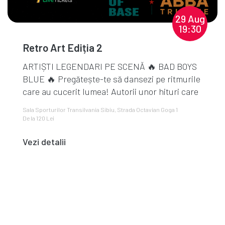
29 Aug
19:30
Retro Art Ediția 2
ARTIȘTI LEGENDARI PE SCENĂ 🔥 BAD BOYS
BLUE 🔥 Pregătește-te să dansezi pe ritmurile
care au cucerit lumea! Autorii unor hituri care
au făcu...
Sala Sporturilor Transilvania Sibiu, Strada Octavian Goga 1
De la 120 Lei
Vezi detalii