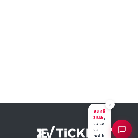
×
Bună
ziua
,
cu ce
vă
pot fi