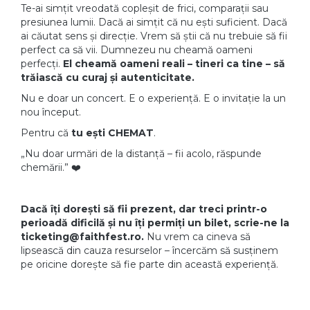
Te-ai simțit vreodată copleșit de frici, comparații sau
presiunea lumii. Dacă ai simțit că nu ești suficient. Dacă
ai căutat sens și direcție. Vrem să știi că nu trebuie să fii
perfect ca să vii. Dumnezeu nu cheamă oameni
perfecți.
El cheamă oameni reali – tineri ca tine – să
trăiască cu curaj și autenticitate.
Nu e doar un concert. E o experiență. E o invitație la un
nou început.
Pentru că
tu ești CHEMAT
.
„Nu doar urmări de la distanță – fii acolo, răspunde
chemării.” ❤️
Dacă îți dorești să fii prezent, dar treci printr-o
perioadă dificilă și nu îți permiți un bilet, scrie-ne la
ticketing@faithfest.ro.
Nu vrem ca cineva să
lipsească din cauza resurselor – încercăm să susținem
pe oricine dorește să fie parte din această experiență.